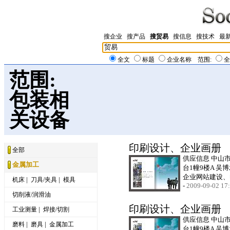
搜企业
搜产品
搜贸易
搜信息
搜技术
最
全文
标题
企业名称
范围:
全
范围:
包装相
关设备
印刷设计、企业画册
全部
供应信息 中山
金属加工
台1幢9楼A 吴
企业网站建设、
|
|
机床
刀具/夹具
模具
-
2009-09-02 17
切削液/润滑油
印刷设计、企业画册
|
工业测量
焊接/切割
供应信息 中山
|
|
磨料
磨具
金属加工
台1幢9楼A 吴