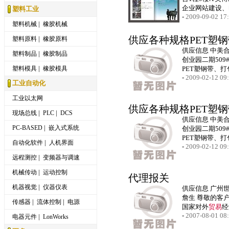
企业网站建设、
塑料工业
-
2009-09-02 17
|
塑料机械
橡胶机械
|
供应各种规格PET塑钢
塑料原料
橡胶原料
供应信息 中美
|
塑料制品
橡胶制品
创业园二期509
|
塑料模具
橡胶模具
PET塑钢带、
-
2009-02-12 09
工业自动化
工业以太网
供应各种规格PET塑钢
|
|
现场总线
PLC
DCS
供应信息 中美
|
PC-BASED
嵌入式系统
创业园二期509
PET塑钢带、
|
自动化软件
人机界面
-
2009-02-12 09
|
远程测控
变频器与调速
|
机械传动
运动控制
代理报关
|
机器视觉
仪器仪表
供应信息 广州
詹生 尊敬的客
|
|
传感器
流体控制
电源
国家对外
贸易
经
-
2007-08-01 08
|
电器元件
LonWorks