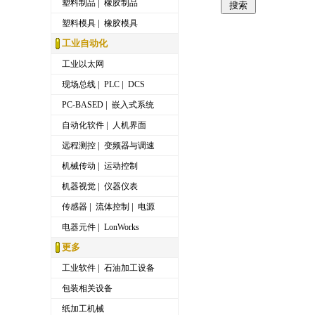
|
塑料制品
橡胶制品
|
塑料模具
橡胶模具
工业自动化
工业以太网
|
|
现场总线
PLC
DCS
|
PC-BASED
嵌入式系统
|
自动化软件
人机界面
|
远程测控
变频器与调速
|
机械传动
运动控制
|
机器视觉
仪器仪表
|
|
传感器
流体控制
电源
|
电器元件
LonWorks
更多
|
工业软件
石油加工设备
包装相关设备
纸加工机械