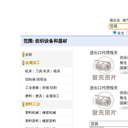
搜企业
搜
全文
范围: 纺织设备和器材
进出口代理报关
全部
供应
金属加工
詹生
国家
|
|
机床
刀具/夹具
模具
-
200
切削液/润滑油
|
工业测量
焊接/切割
进出口代理报关
供应
|
|
磨料
磨具
金属加工
詹生
国家
塑料工业
-
200
|
塑料机械
橡胶机械
|
塑料原料
橡胶原料