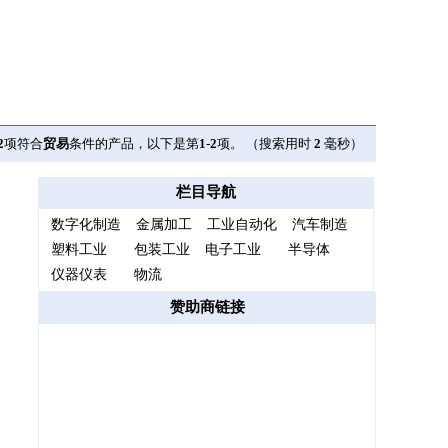
2
项符合
贸易
条件的产品，以下是第
1
-
2
项。 （搜索用时
2
毫秒）
栏目导航
数字化制造
金属加工
工业自动化
汽车制造
塑料工业
包装工业
电子工业
半导体
仪器仪表
物流
赞助商链接