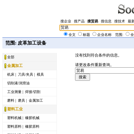
搜企业
搜产品
搜贸易
搜信息
搜技术
最
全文
标题
企业名称
范围:
全
范围: 皮革加工设备
没有找到符合条件的信息。
全部
请更改条件重新查询。
金属加工
|
|
机床
刀具/夹具
模具
切削液/润滑油
|
工业测量
焊接/切割
|
|
磨料
磨具
金属加工
塑料工业
|
塑料机械
橡胶机械
|
塑料原料
橡胶原料