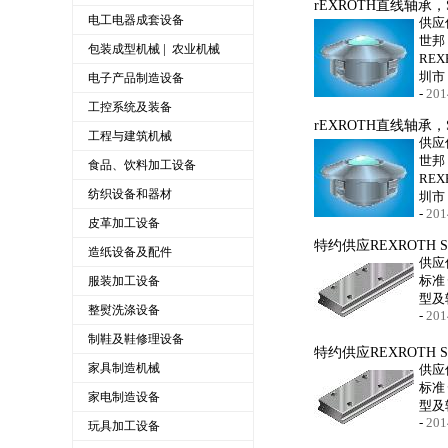
rEXROTH直线轴承，
电工电器成套设备
供应
世邦
|
包装成型机械
农业机械
RE
圳市
电子产品制造设备
-
201
工控系统及装备
rEXROTH直线轴承，
工程与建筑机械
供应
世邦
食品、饮料加工设备
RE
纺织设备和器材
圳市
-
201
皮革加工设备
特约供应REXROTH 
造纸设备及配件
供应
标准
服装加工设备
型及
整熨洗涤设备
-
201
制鞋及鞋修理设备
特约供应REXROTH 
家具制造机械
供应
标准
家电制造设备
型及
-
201
玩具加工设备