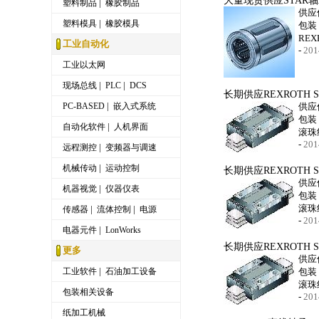
大量现货供应STAR轴承
|
塑料制品
橡胶制品
供应
|
塑料模具
橡胶模具
包装
RE
工业自动化
-
201
工业以太网
|
|
现场总线
PLC
DCS
长期供应REXROTH 
|
PC-BASED
嵌入式系统
供应
包装
|
自动化软件
人机界面
滚珠
-
201
|
远程测控
变频器与调速
|
机械传动
运动控制
长期供应REXROTH 
供应
|
机器视觉
仪器仪表
包装
滚珠
|
|
传感器
流体控制
电源
-
201
|
电器元件
LonWorks
长期供应REXROTH 
更多
供应
|
工业软件
石油加工设备
包装
滚珠
包装相关设备
-
201
纸加工机械