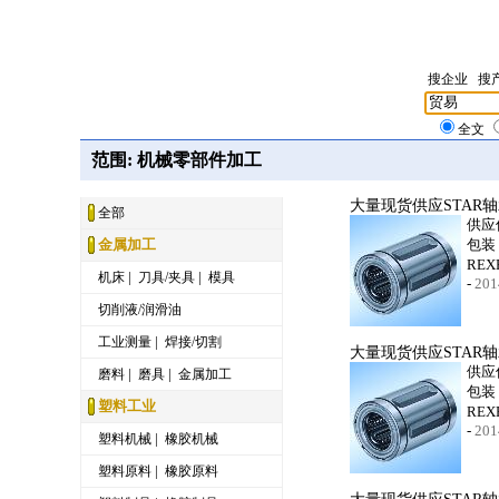
搜企业
搜
全文
范围: 机械零部件加工
大量现货供应STAR轴承
全部
供应
金属加工
包装
RE
|
|
机床
刀具/夹具
模具
-
201
切削液/润滑油
|
工业测量
焊接/切割
大量现货供应STAR轴承
供应
|
|
磨料
磨具
金属加工
包装
塑料工业
RE
-
201
|
塑料机械
橡胶机械
|
塑料原料
橡胶原料