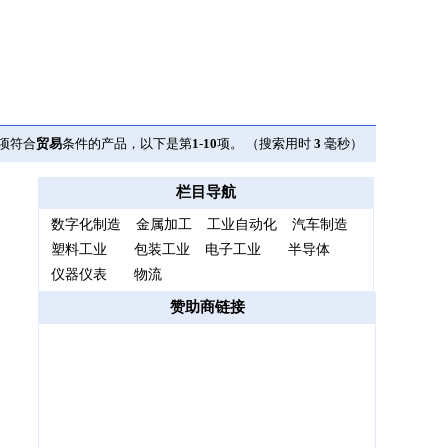
项符合
贸易
条件的产品，以下是第
1
-
10
项。 （搜索用时
3
毫秒）
栏目导航
数字化制造
金属加工
工业自动化
汽车制造
塑料工业
包装工业
电子工业
半导体
仪器仪表
物流
赞助商链接