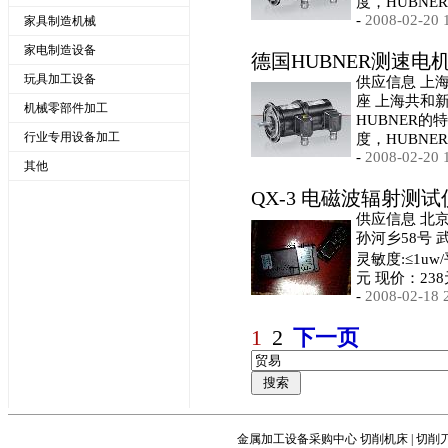
度，HUBN
-
2008-02-20 
家具制造机械
家电制造设备
德国HUBNER测速电
玩具加工设备
供应信息 上
座 上海共和新
机械零部件加工
HUBNER
行业专用设备加工
度，HUBN
-
2008-02-20 
其他
QX-3 电磁波辐射测试
供应信息 北
孙河乡58号 武
灵敏度:≤1uw
元 现价：238
-
2008-02-18 
1
2
下一页
金属加工设备采购中心
切削机床
|
切削