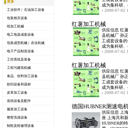
更多
成为集科研、
|
工业软件
石油加工设备
-
2008-07-02 
包装相关设备
红薯加工机械
纸加工机械
供应信息 红
电工电器成套设备
县机械厂 孙正
工成套设备的
|
包装成型机械
农业机械
成为集科研、
电子产品制造设备
-
2008-07-02 
工控系统及装备
红薯加工机械
工程与建筑机械
供应信息 红
食品、饮料加工设备
县机械厂 孙正
工成套设备的
纺织设备和器材
成为集科研、
-
2008-07-02 
皮革加工设备
造纸设备及配件
德国HUBNER测速电
服装加工设备
供应信息 上
整熨洗涤设备
座 上海共和新
HUBNER
制鞋及鞋修理设备