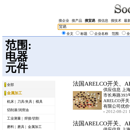
搜企业
搜产品
搜贸易
搜信息
搜技术
最
全文
标题
企业名称
范围:
全
范围:
电器
元件
法国ARELCO开关、A
全部
供应信息 上
金属加工
市长寿路393
ARELCO开
|
|
机床
刀具/夹具
模具
有限公司优价
切削液/润滑油
-
2012-08-21 
|
工业测量
焊接/切割
法国ARELCO开关、A
|
|
磨料
磨具
金属加工
供应信息 上