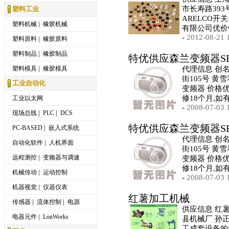
市长寿路393
塑料工业
ARELCO开
|
塑料机械
橡胶机械
有限公司优价
-
2012-08-21 
|
塑料原料
橡胶原料
|
塑料制品
橡胶制品
特优供应森兰变频器SB6
|
塑料模具
橡胶模具
代理信息 创
街105号 黄
工业自动化
变频器 价格
修18个月,如
工业以太网
-
2008-07-03 
|
|
现场总线
PLC
DCS
特优供应森兰变频器SB6
|
PC-BASED
嵌入式系统
代理信息 创
|
自动化软件
人机界面
街105号 黄
|
远程测控
变频器与调速
变频器 价格
修18个月,如
|
机械传动
运动控制
-
2008-07-03 
|
机器视觉
仪器仪表
红薯加工机械
|
|
传感器
流体控制
电源
供应信息 红
|
电器元件
LonWorks
县机械厂 孙正
工成套设备的