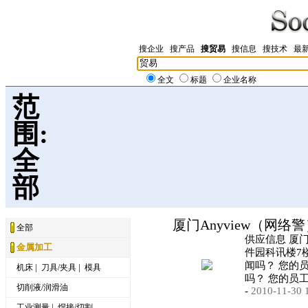
搜企业
搜产品
搜贸易
搜信息
搜技术
最
全文
标题
企业名称
范
围:
全
部
厦门Anyview（网络
全部
供应信息 厦
金属加工
件园科讯楼7楼
闻吗？ 您的
|
|
机床
刀具/夹具
模具
吗？ 您的员
切削液/润滑油
-
2010-11-30 
|
工业测量
焊接/切割