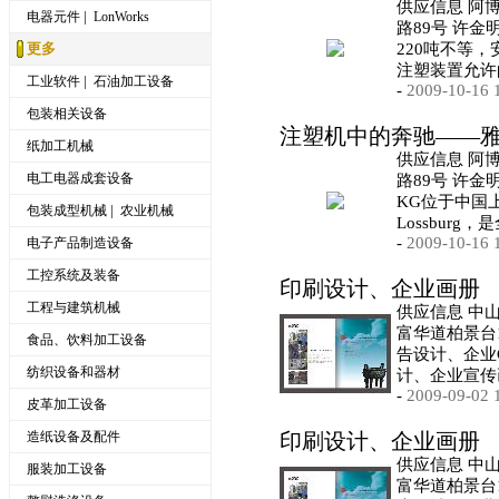
供应信息 阿
|
电器元件
LonWorks
路89号 许金明 
更多
220吨不等，安
注塑装置允许
|
工业软件
石油加工设备
-
2009-10-16 
包装相关设备
注塑机中的奔驰——
纸加工机械
供应信息 阿
电工电器成套设备
路89号 许金明
KG位于中国
|
包装成型机械
农业机械
Lossbur
-
2009-10-16 
电子产品制造设备
工控系统及装备
印刷设计、企业画册
工程与建筑机械
供应信息 中
富华道柏景台1
食品、饮料加工设备
告设计、企业
纺织设备和器材
计、企业宣传
-
2009-09-02 
皮革加工设备
造纸设备及配件
印刷设计、企业画册
供应信息 中
服装加工设备
富华道柏景台1