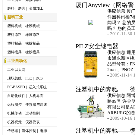
厦门Anyview（网络
|
|
磨料
磨具
金属加工
供应信息 厦
件园科讯楼7楼
塑料工业
闻吗？ 您的
|
塑料机械
橡胶机械
吗？ 您的员
-
2010-11-30 
|
塑料原料
橡胶原料
|
塑料制品
橡胶制品
PILZ安全继电器
|
塑料模具
橡胶模具
供应信息 通
市浦东新区桃林
工业自动化
品型号有：PNOZ
2n/o 、PNOZ
工业以太网
-
2009-11-14 
|
|
现场总线
PLC
DCS
|
PC-BASED
嵌入式系统
注塑机中的奔驰——
供应信息 阿
|
自动化软件
人机界面
路89号 许金
|
远程测控
变频器与调速
有限公司是AR
ARBURG的总
|
机械传动
运动控制
-
2009-10-16 
|
机器视觉
仪器仪表
注塑机中的奔驰——
|
|
传感器
流体控制
电源