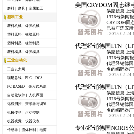
美国CRYDOM固态继
|
|
磨料
磨具
金属加工
供应信息 上
1376号新闻
塑料工业
CRYDOM
|
塑料机械
橡胶机械
已被广泛应用
-
2015-02-24 
|
塑料原料
橡胶原料
|
塑料制品
橡胶制品
代理经销德国LTN（L
|
塑料模具
橡胶模具
供应信息 上
1376号新闻
工业自动化
代理经销德国L
名的编码器厂
工业以太网
-
2015-02-24 
|
|
现场总线
PLC
DCS
代理经销德国LTN（L
|
PC-BASED
嵌入式系统
供应信息 上
|
自动化软件
人机界面
1376号新闻
|
远程测控
变频器与调速
代理经销德国L
名的编码器厂
|
机械传动
运动控制
-
2015-02-24 
|
机器视觉
仪器仪表
专业经销德国NORIS
|
|
传感器
流体控制
电源