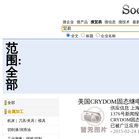
搜企业
搜产品
搜贸易
搜信息
搜技术
最
全文
标题
企业名称
范
围:
全
部
美国CRYDOM固态继
全部
供应信息 上
金属加工
1376号新闻
CRYDOM
|
|
机床
刀具/夹具
模具
已被广泛应用
切削液/润滑油
-
2015-02-24 
|
工业测量
焊接/切割