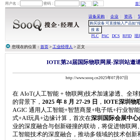
首
设备采购
|
企业
|
资讯
|
PLC
PAC
DCS
RFID
现
您现在的位置：
首页
>
工业经理人
> 正文
IOTE第24届国际物联网展-深圳站邀
http://www.sooq.cn2025年07月07日
在 AIoT(人工智能 + 物联网)技术加速渗透、
的背景下，
2025 年 8 月 27-29 日
，
IOTE深圳物
AGIC 通用人工智能+智慧商显+电子纸+行业智
式+AI玩具+边缘计算，首次在
深圳国际会展中心(
业的深度融合与创新碰撞的联动，将促进物联网
工智能技术的深度融合，推动多领域的技术创新