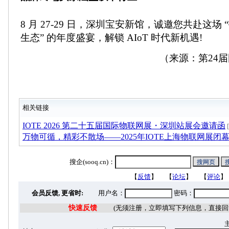
8 月 27-29 日，深圳宝安新馆，诚邀您共赴这场 “技
生态” 的年度盛宴，解锁 AIoT 时代新机遇!
（来源：第24
相关链接
IOTE 2026 第二十五届国际物联网展・深圳站展会邀请函
万物可循，精彩不散场——2025年IOTE上海物联网展闭
搜企(sooq.cn)：
【
反馈
】 【
论坛
】 【
评论
】
会员反馈, 更省时:
用户名：
密码：
快速反馈
(无须注册，立即填写下列信息，直接回