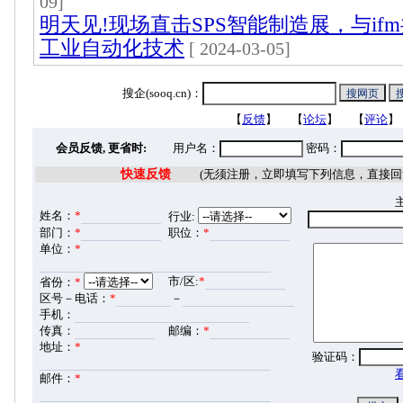
09]
明天见!现场直击SPS智能制造展，与if
工业自动化技术
[ 2024-03-05]
搜企(sooq.cn)：
【
反馈
】 【
论坛
】 【
评论
】
会员反馈, 更省时:
用户名：
密码：
快速反馈
(无须注册，立即填写下列信息，直接回
姓名：
*
行业:
部门：
*
职位：
*
单位：
*
市/区:
*
省份：
*
区号－电话：
*
－
手机：
传真：
邮编：
*
地址：
*
验证码：
邮件：
*