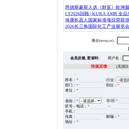
恩德斯豪斯入选《财富》欧洲
LT2026回顾 | KUKA AMR
海康机器人国家标准项目荣获
2026长三角国际化工产业展览会
搜企(sooq.cn)：
会员反馈, 更省时:
用户名：
快速反馈
(无须注册
姓名：
*
行业:
部门：
*
职位：
*
单位：
*
市/区:
*
省份：
*
区号－电话：
*
－
手机：
传真：
邮编：
*
地址：
*