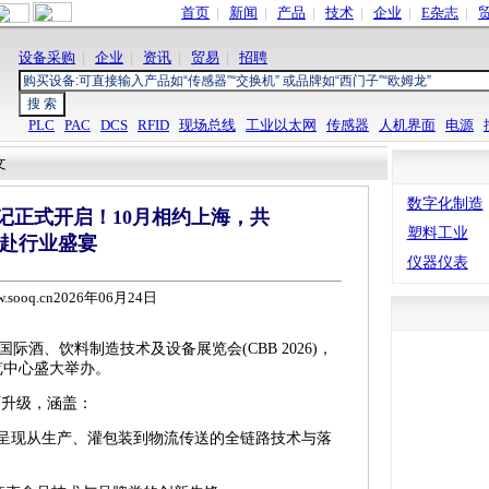
首页
|
新闻
|
产品
|
技术
|
企业
|
E杂志
|
设备采购
|
企业
|
资讯
|
贸易
|
招聘
PLC
PAC
DCS
RFID
现场总线
工业以太网
传感器
人机界面
电源
文
数字化制造
预登记正式开启！10月相约上海，共
塑料工业
赴行业盛宴
仪器仪表
ww.sooq.cn2026年06月24日
酒、饮料制造技术及设备展览会(CBB 2026)，
博览中心盛大举办。
全面升级，涵盖：
中呈现从生产、灌包装到物流传送的全链路技术与落