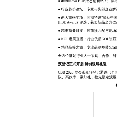
● drinkNova HUB液态创新站
● 行业趋势论坛：专家与头部企业解
● 两大重磅奖项：同期特设“绿动中国
(FBE Award)"评选，获奖新品全方
● 精准商务对接：展前预匹配与现场
● KOL逛展直播：行业优质KOL资
● 精品品鉴之旅：专业品鉴师带队
全方位满足行业人士采购、合作、科
预登记正式开启 解锁观展礼遇
CBB 2026 展会观众预登记通道
队、高效率、赢好礼，抢先锁定观展