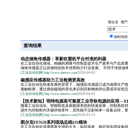
搜企业
搜产
按时间排
查询结果
动态倾角传感器：革新吹塑机平台对准的利器
在工业自动化领域，精确的测量与控制是提升生产效率与产品质
倾角传感器正以其独特的技术优势助力行业发展。 不同于传统倾角传
2026-04-02
[工业自动化网] http://www.iianews.com
磁感应传感器助力工业检测更高效
在工业自动化快速发展的背景下，磁感应传感器已成为保障生产
接触检测，通过感知磁场的变化来识别目标物体的位置或存在状态。
2026-04-02
[工业自动化网] http://www.iianews.com
【技术新知】明纬电源高可靠度工业导轨电源的应用—X
随着工业自动化、智能制造及新能源系统的快速发展，控制系统
源作为控制柜内关键供电零件，其性能不仅影响单一设备运转，更直
2026-03-31
[工业自动化网] http://www.iianews.com
图尔克FEN20系列现场总线I/O模块
在工业自动化浪潮席卷全球的今天，如何高效、稳定地实现设备