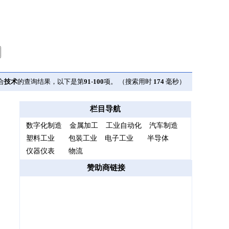
合
技术
的查询结果，以下是第
91
-
100
项。 （搜索用时
174
毫秒）
栏目导航
数字化制造
金属加工
工业自动化
汽车制造
塑料工业
包装工业
电子工业
半导体
仪器仪表
物流
赞助商链接