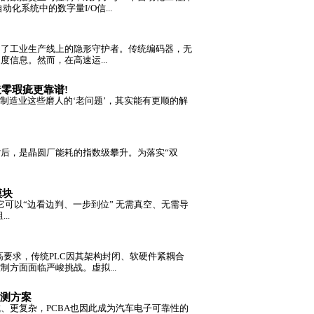
化系统中的数字量I/O信...
为了工业生产线上的隐形守护者。传统编码器，无
信息。然而，在高速运...
制造零瑕疵更靠谱!
制造业这些磨人的‘老问题’，其实能有更顺的解
后，是晶圆厂能耗的指数级攀升。为落实“双
模块
它可以“边看边判、一步到位” 无需真空、无需导
..
高要求，传统PLC因其架构封闭、软硬件紧耦合
方面面临严峻挑战。虚拟...
检测方案
、更复杂，PCBA也因此成为汽车电子可靠性的