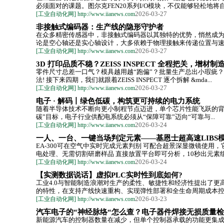
必须面对的课题。图尔克FEN20系列I/O模块，不仅能够轻松地将自动
2026-03-27
[工业自动化网] http://www.iianews.com
非接触式编码器：生产线的隐形守护者
在众多精密传感器中，非接触式编码器以其独特的优势，悄然成
论是空心轴还是实心轴设计，大多依赖于物理接触来传递位置与速度
2026-03-27
[工业自动化网] http://www.iianews.com
3D 打印品质不稳？ZEISS INSPECT 全程把关，增材
零件尺寸总差一口气？模具越用越“跑偏”？批量生产总出小瑕疵？
法! 接下来四期，我们就跟着ZEISS INSPECT 逐个拆解 &mda...
2026-03-27
[工业自动化网] http://www.iianews.com
电子 · 解码丨绿色低碳，构筑更可持续的电力系统
随着半导体技术不断向更小制程节点迈进，单个芯片性能飞跃的背
碳”目标，电子行业供配电系统必须从“保障可靠”迈向“可靠与...
2026-03-24
[工业自动化网] http://www.iianews.com
一人、一台、一键当场判定元素——基恩士超高速LIBS
EA-300可在空气中实时完成元素判别 可配合超景深显微镜使用，
电处理、无需切割研磨样品 直接放置平台即可分析，10秒出元素组.
2026-03-24
[工业自动化网] http://www.iianews.com
【实测数据说话】虚拟PLC实时性到底如何?
工业4.0与智能制造浪潮对生产的柔性、敏捷性和经济性提出了更
的特性，在支持产线快速重构、实现弹性部署和全生命周期成本控制
2026-03-23
[工业自动化网] http://www.iianews.com
汽车电子的“神经脉络“怎么查？电子器件焊接无损质量
新能源汽车的控制器数量在减少，但单个控制器承载的功能更集成