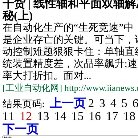
干货 | 线性轴和平面双轴
秘(上)
在自动化生产的“生死竞速”中
是企业存亡的关键。可当下，
动控制难题狠狠卡住：单轴直
统装置精度差，次品率飙升;
率大打折扣。面对...
[工业自动化网] http://www.iianews.
上一页
2
3
4
5
结果页码:
11
12
13
14
15
16
17
18
下一页