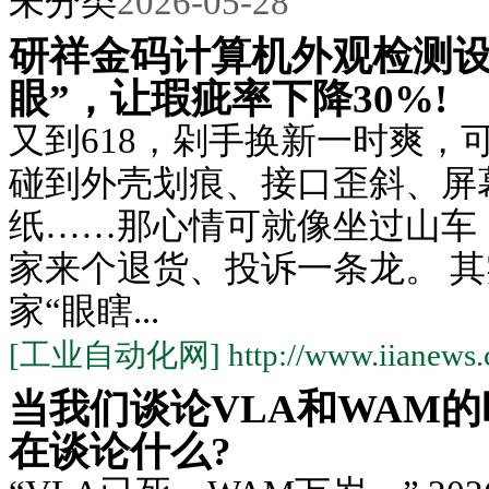
未分类
2026-05-28
研祥金码计算机外观检测设
眼”，让瑕疵率下降30%!
又到618，剁手换新一时爽，
碰到外壳划痕、接口歪斜、屏
纸……那心情可就像坐过山车
家来个退货、投诉一条龙。 
家“眼瞎...
[工业自动化网] http://www.iianews.
当我们谈论VLA和WAM
在谈论什么?